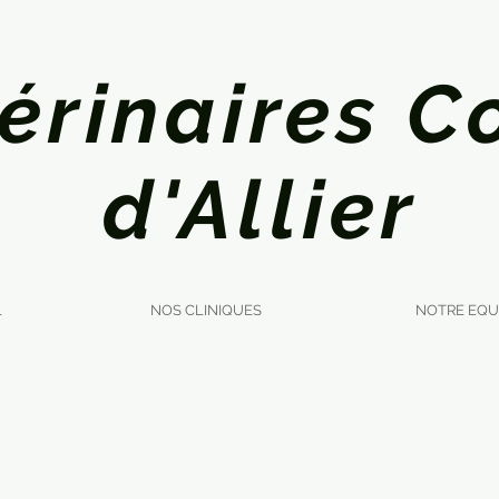
érinaires C
d'Allier
L
NOS CLINIQUES
NOTRE EQU