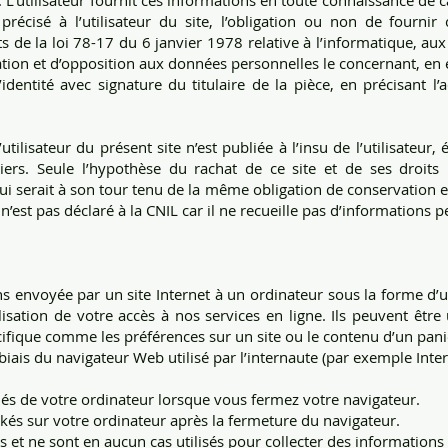
e. L’utilisateur fournit ces informations en toute connaissance de
s précisé à l’utilisateur du site, l’obligation ou non de fourn
s de la loi 78-17 du 6 janvier 1978 relative à l’informatique, aux f
ication et d’opposition aux données personnelles le concernant, en
dentité avec signature du titulaire de la pièce, en précisant l’
tilisateur du présent site n’est publiée à l’insu de l’utilisateur
rs. Seule l’hypothèse du rachat de ce site et de ses droits 
ui serait à son tour tenu de la même obligation de conservation e
te n’est pas déclaré à la CNIL car il ne recueille pas d’informations 
s envoyée par un site Internet à un ordinateur sous la forme d’u
alisation de votre accès à nos services en ligne. Ils peuvent être
ifique comme les préférences sur un site ou le contenu d’un panie
 biais du navigateur Web utilisé par l’internaute (par exemple Inter
més de votre ordinateur lorsque vous fermez votre navigateur.
kés sur votre ordinateur après la fermeture du navigateur.
et ne sont en aucun cas utilisés pour collecter des informations